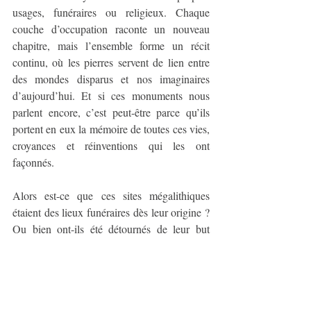
usages, funéraires ou religieux. Chaque 
couche d’occupation raconte un nouveau 
chapitre, mais l’ensemble forme un récit 
continu, où les pierres servent de lien entre 
des mondes disparus et nos imaginaires 
d’aujourd’hui. Et si ces monuments nous 
parlent encore, c’est peut-être parce qu’ils 
portent en eux la mémoire de toutes ces vies, 
croyances et réinventions qui les ont 
façonnés.
Alors est-ce que ces sites mégalithiques 
étaient des lieux funéraires dès leur origine ? 
Ou bien ont-ils été détournés de leur but 
premier ? Honnêtement je n’ai pas la 
réponse, mais est-elle seulement importante ? 
J’aime penser que les chants que renferment 
ces pierres sont plus intéressants qu’une 