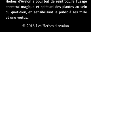
Herbes d’Avalon a pour but de réintroduire l'usage
ancestral magique et spirituel des plantes au sein
du quotidien, en sensibilisant le public à ses mille
et une vertus..
© 2018 Les Herbes d'Avalon
À PROPOS
CONTACT
BLOG
FAQ
S'inscrire à la newsletter
S'abonner
Me suivre sur les réseaux sociaux