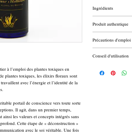
Ingrédients
Eau, alcool de Pomme à 
Produit authentique
*cueillette sauvage.
Fait-Main - Ingrédients n
Précautions d'emploi
Usage interne. Ne pas met
Conseil d'utilisation
muqueuses ou les plaies.
Effectuez une cure d'un m
Ce produit n'est pas méd
nitier à l’emploi des plantes toxiques en
prise équivaut à trois pr
spirituel.
e plantes toxiques, les élixirs floraux sont
la concentration des pris
travaillent avec l’énergie et l’identité de la
Contient de l'alcool.
s.
ritable portail de conscience vers toute sorte
ptions. Il agit, dans un premier temps,
t ainsi les valeurs et concepts intégrés sans
e profond. Cette étape de « déconstruction »
communication avec le soi véritable. Une fois