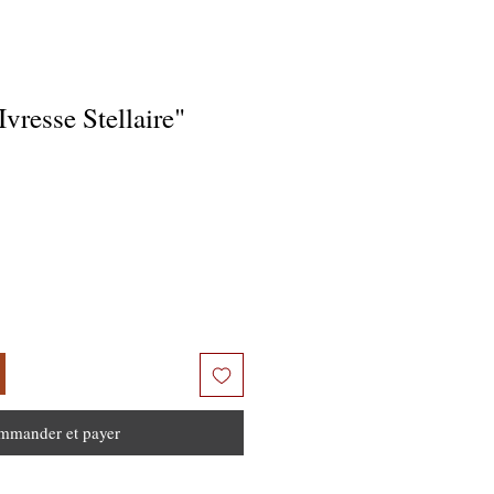
"Ivresse Stellaire"
mmander et payer