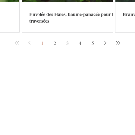
Envolée des Haies, baume-panacée pour les
Branwe
traversées
1
2
3
4
5