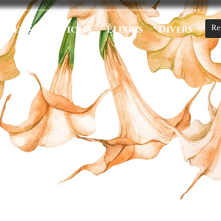
umes & Onctions
Élixirs
Divers