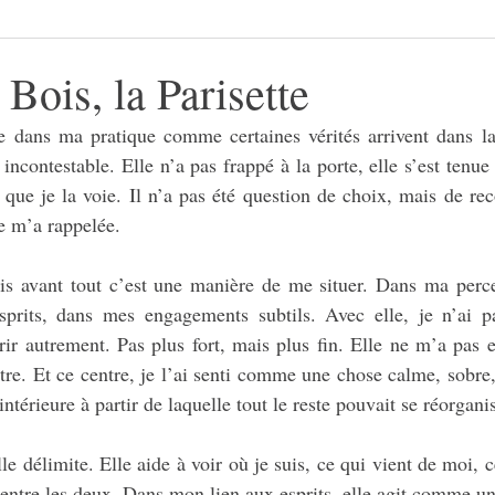
Bois, la Parisette
ée dans ma pratique comme certaines vérités arrivent dans la 
incontestable. Elle n’a pas frappé à la porte, elle s’est tenue 
 que je la voie. Il n’a pas été question de choix, mais de rec
le m’a rappelée.
is avant tout c’est une manière de me situer. Dans ma perc
prits, dans mes engagements subtils. Avec elle, je n’ai p
ir autrement. Pas plus fort, mais plus fin. Elle ne m’a pas 
tre. Et ce centre, je l’ai senti comme une chose calme, sobre
ntérieure à partir de laquelle tout le reste pouvait se réorganis
lle délimite. Elle aide à voir où je suis, ce qui vient de moi, c
te entre les deux. Dans mon lien aux esprits, elle agit comme un