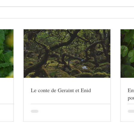
Branw
Envolée des Haies, baume-
panacée pour les traversées
Le conte de Geraint et Enid
En
pou