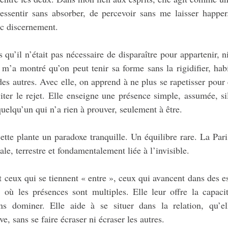
ssentir sans absorber, de percevoir sans me laisser happer. 
ec discernement.
 qu’il n’était pas nécessaire de disparaître pour appartenir, n
 m’a montré qu’on peut tenir sa forme sans la rigidifier, habit
des autres. Avec elle, on apprend à ne plus se rapetisser pour ê
iter le rejet. Elle enseigne une présence simple, assumée, sil
quelqu’un qui n’a rien à prouver, seulement à être.
cette plante un paradoxe tranquille. Un équilibre rare. La Paris
ale, terrestre et fondamentalement liée à l’invisible.
nt ceux qui se tiennent « entre », ceux qui avancent dans des e
, où les présences sont multiples. Elle leur offre la capacit
ns dominer. Elle aide à se situer dans la relation, qu’el
e, sans se faire écraser ni écraser les autres.