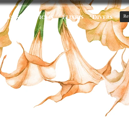
umes & Onctions
Élixirs
Divers