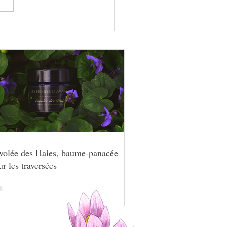
en et la Digitale
volée des Haies, baume-panacée
r les traversées