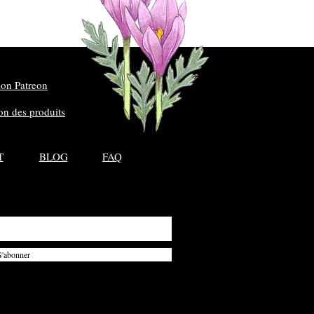
on Patreon
ion des produits
T
BLOG
FAQ
S'abonner