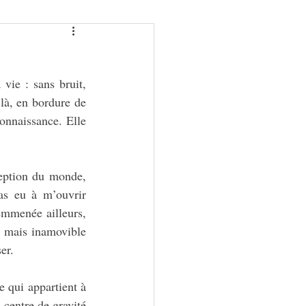
vie : sans bruit, 
là, en bordure de 
onnaissance. Elle 
eption du monde, 
as eu à m’ouvrir 
emmenée ailleurs, 
, mais inamovible 
er.
e qui appartient à 
 centre de gravité 