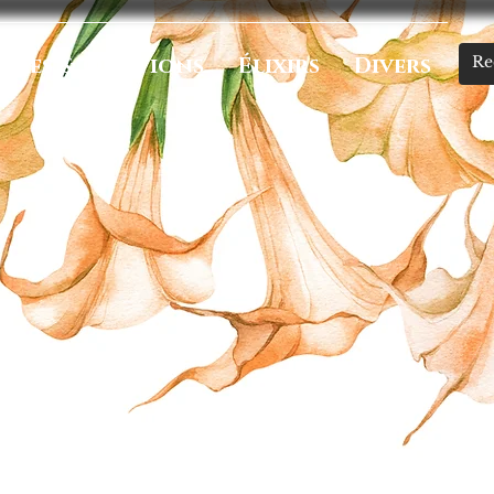
umes & Onctions
Élixirs
Divers