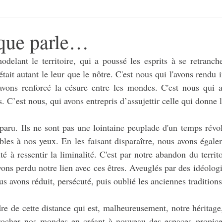
que parle…
delant le territoire, qui a poussé les esprits à se retrancher
it autant le leur que le nôtre. C'est nous qui l'avons rendu in
avons renforcé la césure entre les mondes. C'est nous qui av
 C’est nous, qui avons entrepris d’assujettir celle qui donne l
sparu. Ils ne sont pas une lointaine peuplade d'un temps révol
bles à nos yeux. En les faisant disparaître, nous avons égalem
é à ressentir la liminalité. C'est par notre abandon du territ
ons perdu notre lien avec ces êtres. Aveuglés par des idéolog
us avons réduit, persécuté, puis oublié les anciennes traditions
dre de cette distance qui est, malheureusement, notre héritage
procher nos mondes en créant à nouveau des espaces propices