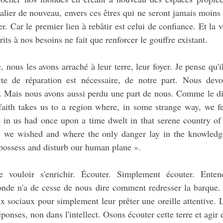
alier de nouveau, envers ces êtres qui ne seront jamais moins 
. Car le premier lien à rebâtir est celui de confiance. Et la vo
prits à nos besoins ne fait que renforcer le gouffre existant.
 nous les avons arraché à leur terre, leur foyer. Je pense qu'il
cte de réparation est nécessaire, de notre part. Nous dev
. Mais nous avons aussi perdu une part de nous. Comme le di
faith takes us to a region where, in some strange way, we fe
in us had once upon a time dwelt in that serene country of 
s we wished and where the only danger lay in the knowledge
possess and disturb our human plane ».
de vouloir s'enrichir. Écouter. Simplement écouter. Ente
onde n'a de cesse de nous dire comment redresser la barque. 
 sociaux pour simplement leur prêter une oreille attentive. Le 
réponses, non dans l'intellect. Osons écouter cette terre et agi