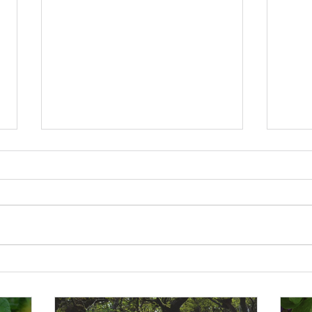
La D
Baume-lieu : marcher avec le
territoire