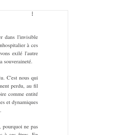
 dans l'invisible 
hospitalier à ces 
ons exilé l'autre 
a souveraineté.
u. C'est nous qui 
ent perdu, au fil 
oire comme entité 
ies et dynamiques 
.
, pourquoi ne pas 
 à ces êtres. En 