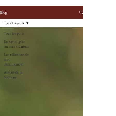
Blog
Tous les posts
Tous les posts
En savoir plus
sur mes créations
Les réflexions de
mon
cheminement
Autour de la
boutique